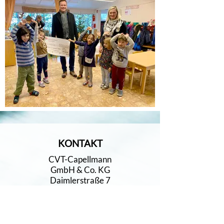
KONTAKT
CVT-Capellmann
GmbH & Co. KG
Daimlerstraße 7
78559 Gosheim
info(at)cvt.de
Tel.
+49 7426 5193-0