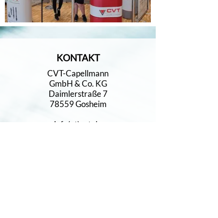
KONTAKT
CVT-Capellmann
GmbH & Co. KG
Daimlerstraße 7
78559 Gosheim
info(at)cvt.de
Tel.
+49 7426 5193-0
Fax. +49 7426 5193-33
ZERTIFIKATE
IATF 16949
DIN EN ISO 9001