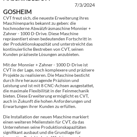
7/3/2024
GOSHEIM
CVT freut sich, die neueste Erweiterung ihres
Maschinenparks bekannt zu geben: die
hochmoderne Abwälzfräsmaschine Monnier +
Zahner - 1000 D-Drive. Diese Maschine
repräsentiert einen bedeutenden Fortschritt in
der Produktionskapazität und unterstreicht das
kontinuierliche Bestreben von CVT, seinen
Kunden präziseste Lösungen anzubieten.
Mit der Monnier + Zahner - 1000 D-Drive ist
CVT in der Lage, noch komplexere und präzisere
Projekte zu realisieren. Die Maschine besticht
durch ihre herausragende Präzision und
Leistung und ist mit 8 CNC-Achsen ausgestattet,
die maximale Flexibilität in der Feinmechanik
bieten. Diese Erweiterung ermöglicht es CVT,
auch in Zukunft die hohen Anforderungen und
Erwartungen ihrer Kunden zu erfüllen.
Die Installation der neuen Maschine markiert
einen weiteren Meilenstein für CVT, da das
Unternehmen seine Produktionskapazitäten
signifikant ausbaut und die Grundlage für