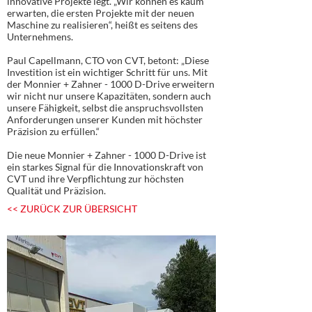
innovative Projekte legt. „Wir können es kaum
erwarten, die ersten Projekte mit der neuen
Maschine zu realisieren“, heißt es seitens des
Unternehmens.
Paul Capellmann, CTO von CVT, betont: „Diese
Investition ist ein wichtiger Schritt für uns. Mit
der Monnier + Zahner - 1000 D-Drive erweitern
wir nicht nur unsere Kapazitäten, sondern auch
unsere Fähigkeit, selbst die anspruchsvollsten
Anforderungen unserer Kunden mit höchster
Präzision zu erfüllen.“
Die neue Monnier + Zahner - 1000 D-Drive ist
ein starkes Signal für die Innovationskraft von
CVT und ihre Verpflichtung zur höchsten
Qualität und Präzision.
<< ZURÜCK ZUR ÜBERSICHT