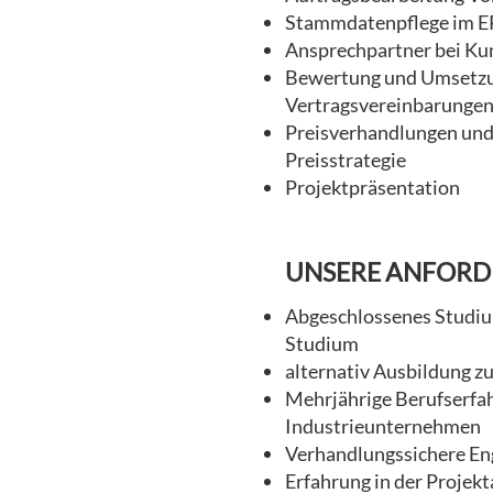
Stammdatenpflege im E
Ansprechpartner bei K
Bewertung und Umsetzu
Vertragsvereinbarunge
Preisverhandlungen und
Preisstrategie
Projektpräsentation
UNSERE ANFOR
Abgeschlossenes Studium
Studium
alternativ Ausbildung z
Mehrjährige Berufserfah
Industrieunternehmen
Verhandlungssichere En
Erfahrung in der Projekt