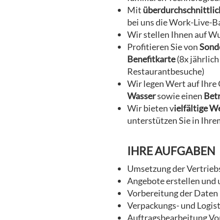
Mit
überdurchschnittlic
bei uns die Work-Live-B
Wir stellen Ihnen auf 
Profitieren Sie von
Sond
Benefitkarte
(8x jährlic
Restaurantbesuche)
Wir legen Wert auf Ihre
Wasser
sowie einen
Betr
Wir bieten v
ielfältige 
unterstützen Sie in Ihre
IHRE AUFGABEN
Umsetzung der Vertrieb
Angebote erstellen und
Vorbereitung der Daten 
Verpackungs- und Logis
Auftragsbearbeitung Vo