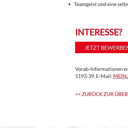
Teamgeist und eine selbs
INTERESSE?
JETZT BEWERBE
Vo
rab-Info
rmationen er
5193-39, E-Mail:
MEINJ
<< ZURÜCK ZUR ÜBE