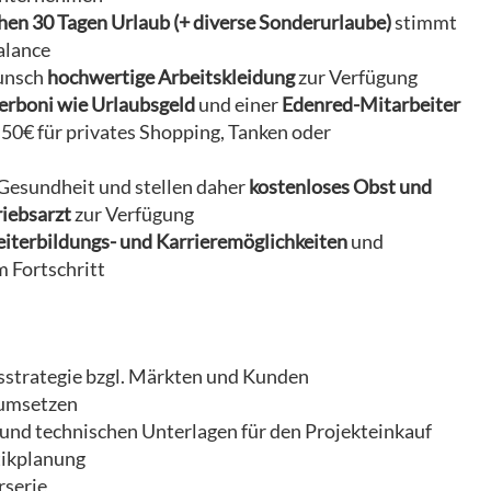
hen 30 Tagen Urlaub (+ diverse Sonderurlaube)
stimmt
alance
Wunsch
hochwertige Arbeitskleidung
zur Verfügung
erboni wie Urlaubsgeld
und einer
Edenred-Mitarbeiter
h 50€ für privates Shopping, Tanken oder
 Gesundheit und stellen daher
kostenloses Obst und
iebsarzt
zur Verfügung
Weiterbildungs- und Karrieremöglichkeiten
und
m Fortschritt
sstrategie bzgl. Märkten und Kunden
 umsetzen
und technischen Unterlagen für den Projekteinkauf
tikplanung
rserie